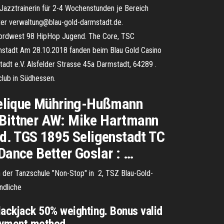
 Jazztrainerin für 2-4 Wochenstunden je Bereich
ter verwaltung@blau-gold-darmstadt.de.
 Nordwest 98 HipHop Jugend. The Core, TSC
rmstadt Am 28.10.2018 fanden beim Blau Gold Casino
dt e.V. Alsfelder Strasse 45a Darmstadt, 64289 .
lub in Südhessen.
gelique Mühring-Hußmann
f Bittner AW: Mike Hartmann
d. TGS 1895 Seligenstadt TC
ance Better Goslar : …
n der Tanzschule "Non-Stop" in 2, TSZ Blau-Gold-
endliche
ackjack 50% weighting. Bonus valid