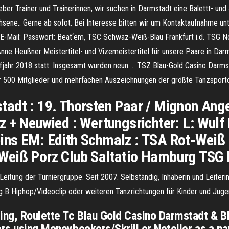
ber Trainer und Trainerinnen, wir suchen in Darmstadt eine Balettt- und
sene.. Gerne ab sofot. Bei Interesse bitten wir um Kontaktaufnahme un
 E-Mail: Passwort: Beat‘em, TSC Schwaz-Weiß-Blau Frankfurt i.d. TSG
nne Heußner Meistertitel- und Vizemeistertitel für unsere Paare in Da
jahr 2018 statt. Insgesamt wurden neun … TSZ Blau-Gold Casino Darmsta
er 500 Mitglieder und mehrfachen Auszeichnungen der größte Tanzsportc
tadt : 19. Thorsten Paar / Mignon An
z + Neuwied : Wertungsrichter: L: Wul
ins EM: Edith Schmalz : TSA Rot-Weiß 
Weiß Porz Club Saltatio Hamburg TSG D
eitung der Turniergruppe. Seit 2007. Selbständig, Inhaberin und Leiteri
 B Hiphop/Videoclip oder weiteren Tanzrichtungen für Kinder und Jug
ng, Roulette Tc Blau Gold Casino Darmstadt & Bl