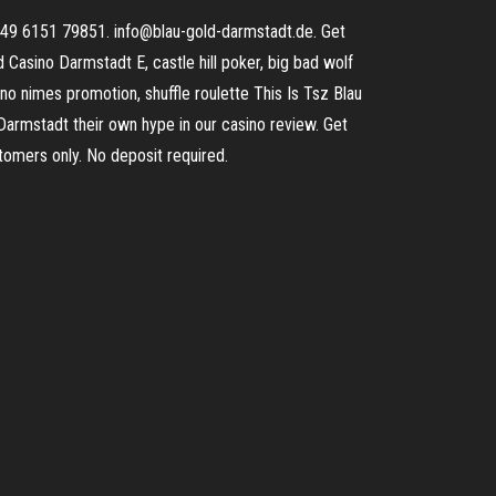
+49 6151 79851. info@blau-gold-darmstadt.de. Get
 Casino Darmstadt E, castle hill poker, big bad wolf
no nimes promotion, shuffle roulette This Is Tsz Blau
Darmstadt their own hype in our casino review. Get
tomers only. No deposit required.