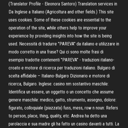
(Translator Profile - Eleonora Santoro) Translation services in
Da Inglese a Italiano (Agricoltura and other fields.) This site
uses cookies. Some of these cookies are essential to the
operation of the site, while others help to improve your
experience by providing insights into how the site is being
used. Necessità di tradurre "PAREVA" da italiano e utilizzare in
modo corretto in una frase? Qui ci sono molte frasi di
esempio tradotte contenenti "PAREVA" - traduzioni italiano-
croato e motore di ricerca per traduzioni italiano. Bulgaro di
scelta affidabile – Italiano-Bulgaro Dizionario e motore di
ricerca, Bulgaro. Inglese: casino nm sostantivo maschile:
Identifica un essere, un oggetto o un concetto che assume
genere maschile: medico, gatto, strumento, assegno, dolore:
figurato, colloquiale (piazzata) fuss, mess, row n noun: Refers
to person, place, thing, quality, etc. Andrea ha detto una
parolaccia e sua madre gli ha fatto un casino davanti a tutti. La