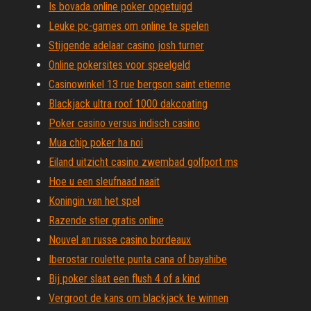
Is bovada online poker opgetuigd
Leuke pc-games om online te spelen
Stijgende adelaar casino josh turner
Online pokersites voor speelgeld
Casinowinkel 13 rue bergson saint etienne
Blackjack ultra roof 1000 dakcoating
Poker casino versus indisch casino
Mua chip poker ha noi
Eiland uitzicht casino zwembad golfport ms
Hoe u een sleufnaad naait
Koningin van het spel
Razende stier gratis online
Nouvel an russe casino bordeaux
Iberostar roulette punta cana of bayahibe
Bij poker slaat een flush 4 of a kind
Vergroot de kans om blackjack te winnen