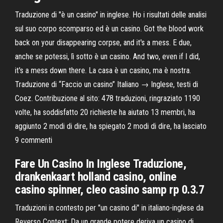
Traduzione di "è un casino" in inglese. Ho i risultati delle analisi
sul suo corpo scomparso ed è un casino. Got the blood work
back on your disappearing corpse, and it's a mess. E due,
anche se potessi, lì sotto è un casino. And two, even if I did,
it's a mess down there. La casa è un casino, ma è nostra.
Traduzione di “Faccio un casino” Italiano → Inglese, testi di
Coez. Contribuzione al sito: 478 traduzioni, ringraziato 1190
volte, ha soddisfatto 20 richieste ha aiutato 13 membri, ha
aggiunto 2 modi di dire, ha spiegato 2 modi di dire, ha lasciato
9 commenti
Fare Un Casino In Inglese Traduzione,
drankenkaart holland casino, online
casino spinner, cleo casino samp rp 0.3.7
Traduzioni in contesto per "un casino di" in italiano-inglese da
Reverso Context: Da un grande potere deriva un casino di