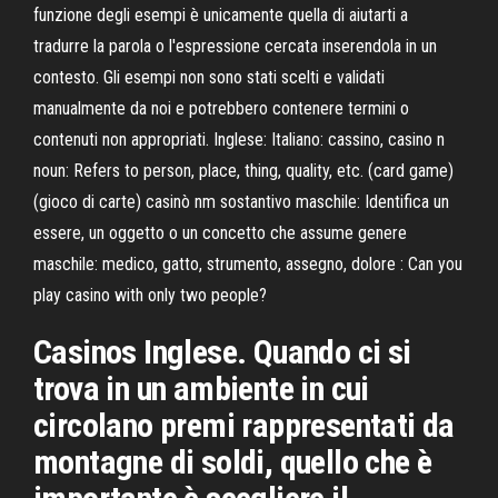
funzione degli esempi è unicamente quella di aiutarti a
tradurre la parola o l'espressione cercata inserendola in un
contesto. Gli esempi non sono stati scelti e validati
manualmente da noi e potrebbero contenere termini o
contenuti non appropriati. Inglese: Italiano: cassino, casino n
noun: Refers to person, place, thing, quality, etc. (card game)
(gioco di carte) casinò nm sostantivo maschile: Identifica un
essere, un oggetto o un concetto che assume genere
maschile: medico, gatto, strumento, assegno, dolore : Can you
play casino with only two people?
Casinos Inglese. Quando ci si
trova in un ambiente in cui
circolano premi rappresentati da
montagne di soldi, quello che è