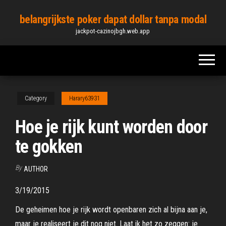
Skip
belangrijkste poker dapat dollar tanpa modal
to
jackpot-cazinojbgh.web.app
the
content
Category
Harary63931
Hoe je rijk kunt worden door
te gokken
By
AUTHOR
3/19/2015
De geheimen hoe je rijk wordt openbaren zich al bijna aan je,
maar je realiseert je dit nog niet. Laat ik het zo zeggen: je