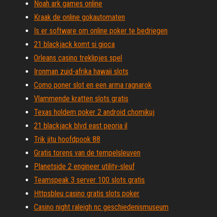
Noah ark games online
Kraak de online gokautomaten
Is er software om online poker te bedriegen
21 blackjack komt si gioca
Orleans casino treklipjes spel
Ironman zuid-afrika hawaii slots
Como poner slot en een arma ragnarok
Vlammende kratten slots gratis
Texas holdem poker 2 android chomikuj
21 blackjack blvd east peoria il
Trik jitu hoofdpook 88
Gratis torens van de tempelsleuven
Planetside 2 engineer utility-sleuf
Teamspeak 3 server 100 slots gratis
Httpsbleu casino gratis slots poker
Casino night raleigh nc geschiedenismuseum