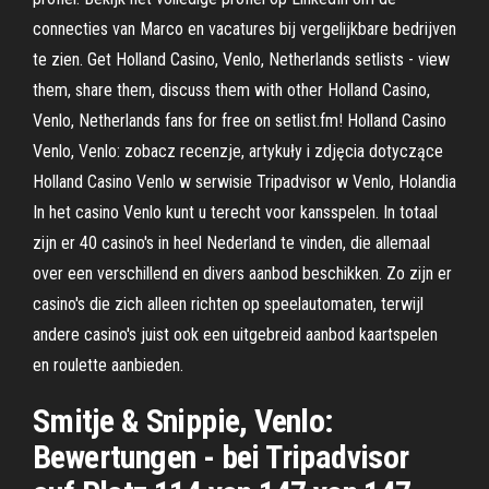
connecties van Marco en vacatures bij vergelijkbare bedrijven
te zien. Get Holland Casino, Venlo, Netherlands setlists - view
them, share them, discuss them with other Holland Casino,
Venlo, Netherlands fans for free on setlist.fm! Holland Casino
Venlo, Venlo: zobacz recenzje, artykuły i zdjęcia dotyczące
Holland Casino Venlo w serwisie Tripadvisor w Venlo, Holandia
In het casino Venlo kunt u terecht voor kansspelen. In totaal
zijn er 40 casino's in heel Nederland te vinden, die allemaal
over een verschillend en divers aanbod beschikken. Zo zijn er
casino's die zich alleen richten op speelautomaten, terwijl
andere casino's juist ook een uitgebreid aanbod kaartspelen
en roulette aanbieden.
Smitje & Snippie, Venlo:
Bewertungen - bei Tripadvisor