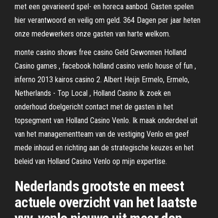
met een gevarieerd spel­- en horeca aanbod. Gasten spelen
hier verantwoord en veilig om geld. 364 Dagen per jaar heten
onze medewerkers onze gasten van harte welkom.
monte casino shows free casino Geld Gewonnen Holland
Casino games , facebook holland casino venlo house of fun ,
inferno 2013 kairos casino 2. Albert Heijn Ermelo, Ermelo,
Netherlands - Top Local ,
Holland Casino Ik zoek en
onderhoud doelgericht contact met de gasten in het
topsegment van Holland Casino Venlo. Ik maak onderdeel uit
van het managementteam van de vestiging Venlo en geef
mede inhoud en richting aan de strategische keuzes en het
beleid van Holland Casino Venlo op mijn expertise.
Nederlands grootste en meest
actuele overzicht van het laatste