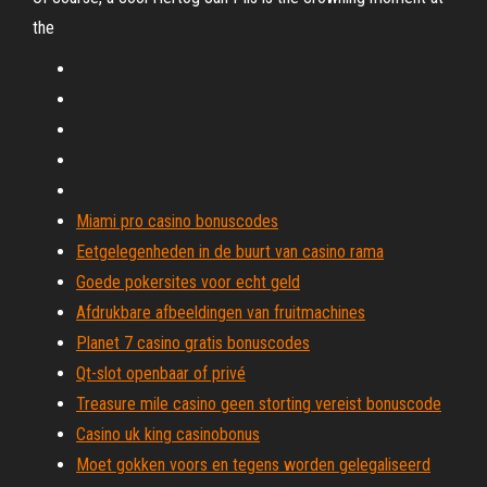
the
Miami pro casino bonuscodes
Eetgelegenheden in de buurt van casino rama
Goede pokersites voor echt geld
Afdrukbare afbeeldingen van fruitmachines
Planet 7 casino gratis bonuscodes
Qt-slot openbaar of privé
Treasure mile casino geen storting vereist bonuscode
Casino uk king casinobonus
Moet gokken voors en tegens worden gelegaliseerd