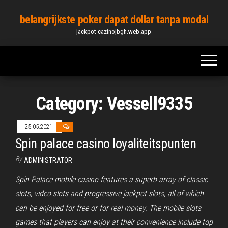
Skip
belangrijkste poker dapat dollar tanpa modal
to
jackpot-cazinojbgh.web.app
the
content
Category: Vessell9335
25.05.2021
Spin palace casino loyaliteitspunten
By
ADMINISTRATOR
Spin Palace mobile casino features a superb array of classic
slots, video slots and progressive jackpot slots, all of which
can be enjoyed for free or for real money. The mobile slots
games that players can enjoy at their convenience include top