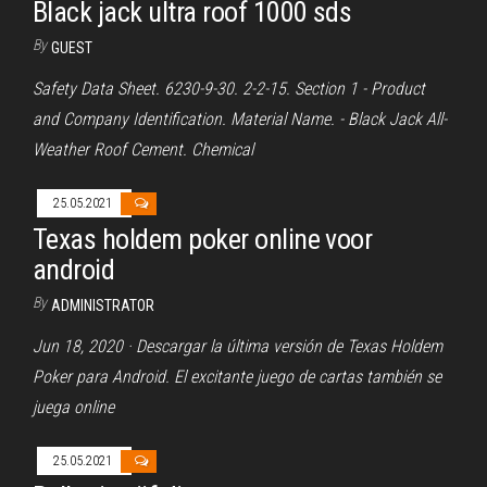
Black jack ultra roof 1000 sds
By
GUEST
Safety Data Sheet. 6230-9-30. 2-2-15. Section 1 - Product
and Company Identification. Material Name. - Black Jack All-
Weather Roof Cement. Chemical
25.05.2021
Texas holdem poker online voor
android
By
ADMINISTRATOR
Jun 18, 2020 · Descargar la última versión de Texas Holdem
Poker para Android. El excitante juego de cartas también se
juega online
25.05.2021