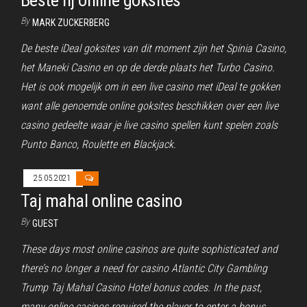
Beste nj online goksites
By
MARK ZUCKERBERG
De beste iDeal goksites van dit moment zijn het Spinia Casino,
het Maneki Casino en op de derde plaats het Turbo Casino.
Het is ook mogelijk om in een live casino met iDeal te gokken
want alle genoemde online goksites beschikken over een live
casino gedeelte waar je live casino spellen kunt spelen zoals
Punto Banco, Roulette en Blackjack.
25.05.2021
Taj mahal online casino
By
GUEST
These days most online casinos are quite sophisticated and
there’s no longer a need for casino Atlantic City Gambling
Trump Taj Mahal Casino Hotel bonus codes. In the past,
many online casinos required the player to enter a bonus