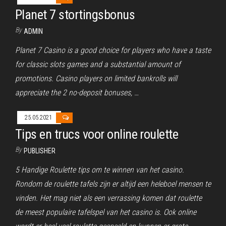
Planet 7 stortingsbonus
By
ADMIN
Planet 7 Casino is a good choice for players who have a taste
for classic slots games and a substantial amount of
promotions. Casino players on limited bankrolls will
appreciate the 2 no-deposit bonuses, …
25.05.2021
Tips en trucs voor online roulette
By
PUBLISHER
5 Handige Roulette tips om te winnen van het casino.
Rondom de roulette tafels zijn er altijd een heleboel mensen te
vinden. Het mag niet als een verrassing komen dat roulette
de meest populaire tafelspel van het casino is. Ook online