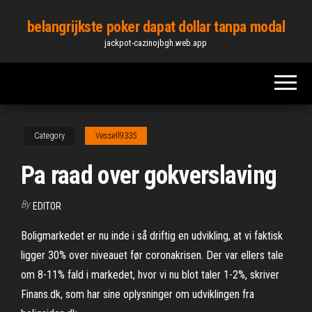
Skip
belangrijkste poker dapat dollar tanpa modal
to
jackpot-cazinojbgh.web.app
the
content
Category
Vessell9335
Pa raad over gokverslaving
By
EDITOR
Boligmarkedet er nu inde i så driftig en udvikling, at vi faktisk
ligger 30% over niveauet før coronakrisen. Der var ellers tale
om 8-11% fald i markedet, hvor vi nu blot taler 1-2%, skriver
Finans.dk, som har sine oplysninger om udviklingen fra